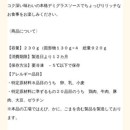
コク深い味わいの本格デミグラスソースでちょっぴりリッチな
お食事をお楽しみください。
〈商品について〉
【容量】２３０ｇ（固形物１３０ｇ×４ 総量９２０ｇ
【消費期限】製造日より１２カ月
【保存方法】要冷凍 －５℃以下で保存
【アレルギー品目】
・特定原材料８品目のうち 卵、乳、小麦
・特定原材料に準ずるもの２０品目のうち 鶏肉、牛肉、豚
肉、大豆、ゼラチン
※本品の工場ではえび、かに、ごまを含む製品を製造しており
ます。